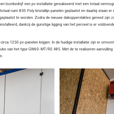
 een loonbedrijf een pv-installatie gerealiseerd met een totaal verm
n totaal ruim 850 Poly kristallijn panelen geplaatst en daarbij staan e
eplaatst te worden. Zodra de nieuwe dakoppervlaktes gereed zijn zu
stalleerd, dankzij de gunstige ligging van het perceel is er voldoend
l circa 1250 pv-panelen krijgen. In de huidige installatie zijn er omvo
tuks van het type GW60-MT/RS 485. Met de te realiseren aanvulling 
n.