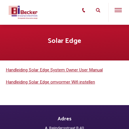
Solar Edge
Handleiding Solar Edge System Owner User Manual
Handleiding Solar Edge omvormer Wifi instellen
Adres
A. Reijndersstraat B 40