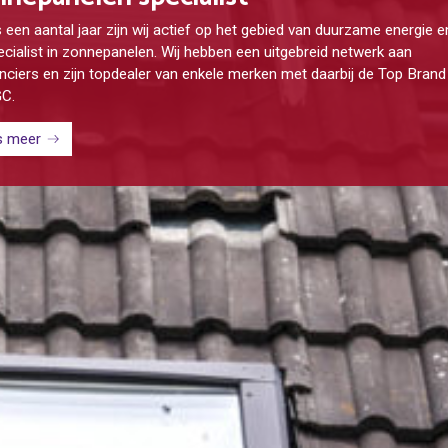
een aantal jaar zijn wij actief op het gebied van duurzame energie en
ecialist in zonnepanelen. Wij hebben een uitgebreid netwerk aan
anciers en zijn topdealer van enkele merken met daarbij de Top Bran
C.
s meer