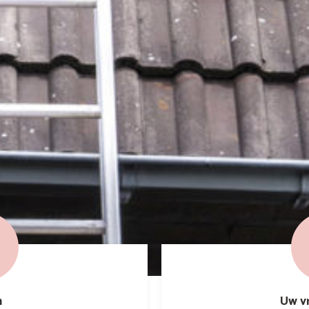
n
Uw v