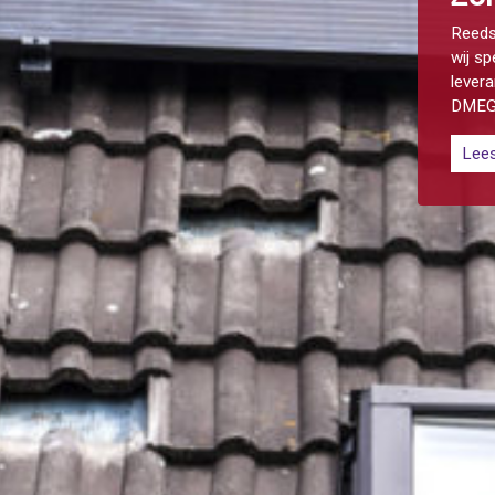
Reeds 
wij sp
lever
DMEG
Lee