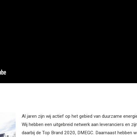
Al jaren zijn wij actief op het gebied van duurzame energie
Wij hebben een uitgebreid netwerk aan leveranciers en zi
daarbij de Top Brand 2020, DMEGC. Daarnaast hebben we